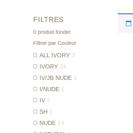
FILTRES
0
produit fonder
Filtrer par Couleur
ALL IVORY
3
IVORY
24
IV/JB NUDE
1
I/NUDE
1
IV
5
SH
2
NUDE
14