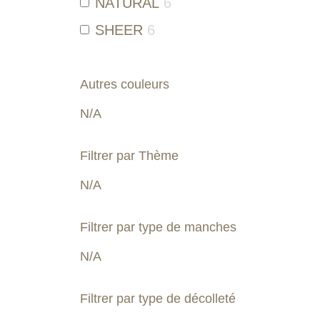
NATURAL
6
SHEER
6
JB NUDE
2
NU
1
Autres couleurs
I-NU
1
N/A
Filtrer par Thème
N/A
Filtrer par type de manches
N/A
Filtrer par type de décolleté