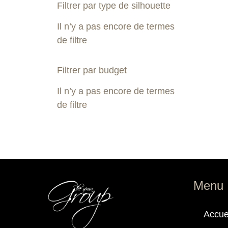
Filtrer par type de silhouette
Il n’y a pas encore de termes
de filtre
Filtrer par budget
Il n’y a pas encore de termes
de filtre
Menu
Accue